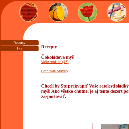
Recepty
Recepty
Hry
Čokoládová myš
Vaše reakcie (46)
Branislav Siarsky
Chceli by Ste prekvapiť Vaše ratolesti sla
myš! Ako všetko chutné, je aj tento dezert 
zašportovať.