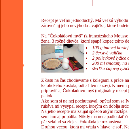
Recept je veľmi jednoduchý. Má veľkú výhodu - n
zároveň aj jeho nevýhoda - vajíčka, ktoré budet
Na "Čokoládovú myš" (z francúzskeho Mousse au
žena, 3 ročné dievča, ktoré spapá kopec tohto de
100 g tmavej horkej
2 čerstvé vajíčka
2 polievkové lyžice 
200 ml smotany na 
štvrťku čajovej lyžič
Z času na čas chodievame s kolegami z práce na o
katolického kostola, odtiaľ ten názov). K menu pa
pripraviť aj Čokoládovú myš (originálny recept 
piatok.
Ako som si na nej pochutnával, opýtal som sa Iv
rukáva mi vysypal recept, ktorým on dobíja srdc
Na jeho recepte ma zaujal spôsob akým roztápa 
sem tam aj pripálila. Nikdy ma nenapadlo dať čo
pár sekúnd sa zleje a čokoláda je rozpustená.
Druhou vecou, ktorá mi vŕtala v hlave je soľ. Na