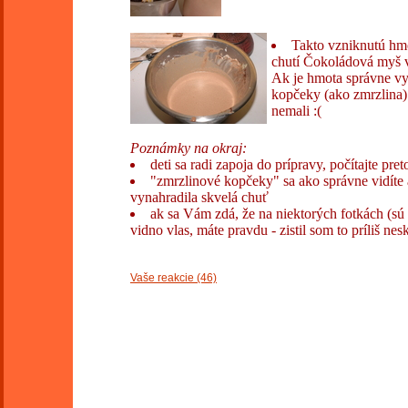
Takto vzniknutú hmo
chutí Čokoládová myš v
Ak je hmota správne vy
kopčeky (ako zmrzlina)
nemali :(
Poznámky na okraj:
deti sa radi zapoja do prípravy, počítajte pr
"zmrzlinové kopčeky" sa ako správne vidíte
vynahradila skvelá chuť
ak sa Vám zdá, že na niektorých fotkách (sú t
vidno vlas, máte pravdu - zistil som to príliš n
Vaše reakcie (46)