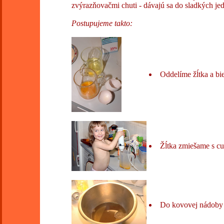
zvýrazňovačmi chuti - dávajú sa do sladkých jed
Postupujeme takto:
Oddelíme žĺtka a bie
Žĺtka zmiešame s c
Do kovovej nádoby 