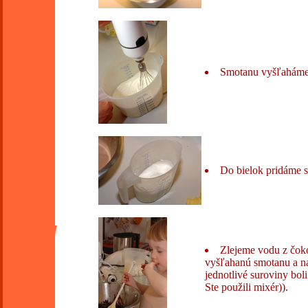
Smotanu vyšľaháme 
Do bielok pridáme s
Zlejeme vodu z čoko
vyšľahanú smotanu a na
jednotlivé suroviny bol
Ste použili mixér)).