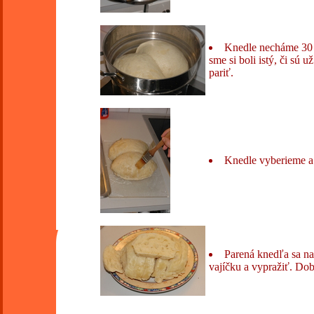
Knedle necháme 30 m
sme si boli istý, či sú
pariť.
Knedle vyberieme a
Parená knedľa sa na
vajíčku a vypražiť. Do