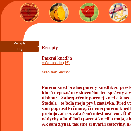
Recepty
Recepty
Hry
Parená knedľa
Vaše reakcie (46)
Branislav Siarsky
Parená knedľa alias parený knedlík sú pres
ktorú nepoznám v slovenčine ten správny a v
úlohou: "Zabezpečenie parenej knedle k ne
Stodola - to bola moja prvá zastávka. Pred 
som poprosil krčmára, či nemá parenú knedľu
prebojovať cez zafajčenú miestnosť von. Ďa
nádychy a buď bola parená knedľa moja, ale
Ak som zlyhal, tak sme si uvarili cestoviny, al