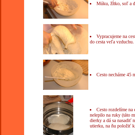
Múku, žĺtko, soľ a 
Vypracujeme na cest
do cesta veľa vzduchu.
Cesto necháme 45 m
Cesto rozdelíme na 
nelepilo na ruky (táto 
dierky a dá sa nasadiť 
utierku, na ňu položiť 