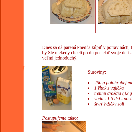
Dnes sa dá parená knedľa kúpiť v potravinách, k
by Ste niekedy chceli po ňu posielať svoje deti -
veľmi jednoduchý.
Suroviny:
250 g polohrubej m
1 žĺtok z vajíčka
tretinu droždia (42 g
voda - 1.5 dcl - po
štvrť lyžičky soli
Postupujeme takto: