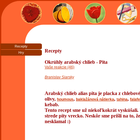
Recepty
Recepty
Hry
Okrúhly arabský chlieb - Pita
Vaše reakcie (46)
Branislav Siarsky
Arabský chlieb alias pita je placka z chlebov
olivy,
,
,
,
houmous
baklažánová nátierka
tahina
falafe
kebab.
Tento recept sme už niekoľkokrát vyskúšali.
strede pity vrecko. Neskôr sme prišli na to, ž
nesklamal :)