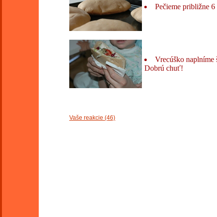
Pečieme približne 6 
Vrecúško naplníme š
Dobrú chuť!
Vaše reakcie (46)