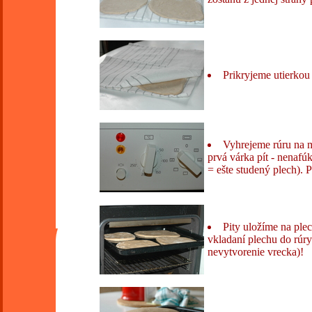
Prikryjeme utierkou
Vyhrejeme rúru na 
prvá várka pít - nenafú
= ešte studený plech). 
Pity uložíme na plec
vkladaní plechu do rúry
nevytvorenie vrecka)!