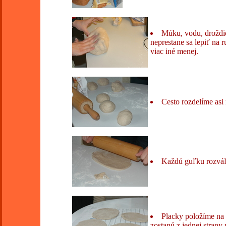
Múku, vodu, droždie,
neprestane sa lepiť na
viac iné menej.
Cesto rozdelíme asi 
Každú guľku rozváľ
Placky položíme na u
zostanú z jednej strany 