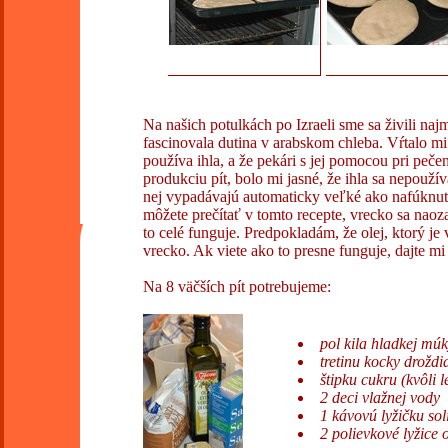
Na našich potulkách po Izraeli sme sa živili na
fascinovala dutina v arabskom chleba. Vŕtalo mi 
používa ihla, a že pekári s jej pomocou pri peč
produkciu pít, bolo mi jasné, že ihla sa nepoužív
nej vypadávajú automaticky veľké ako nafúknuté
môžete prečítať v tomto recepte, vrecko sa nao
to celé funguje. Predpokladám, že olej, ktorý j
vrecko. Ak viete ako to presne funguje, dajte mi
Na 8 väčších pít potrebujeme:
pol kila hladkej mú
tretinu kocky droždi
štipku cukru (kvôli 
2 deci vlažnej vody
1 kávovú lyžičku sol
2 polievkové lyžice 