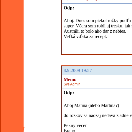
Odp:
Ahoj. Dnes som piekol rožky podľa u
super. Včera som robil aj tresku, ta
Austrálii to bolo ako dar z nebies.
Veľká vďaka za recept.
8.9.2009 19:57
Meno:
Sys Admin
Odp:
Ahoj Matina (alebo Martina?)
do rozkov sa naozaj nedava ziadne va
Pekny vecer
Brano