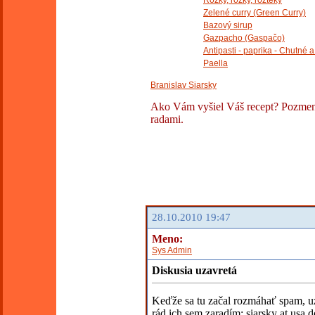
Rožky, rožky, rožteky
Zelené curry (Green Curry)
Bazový sirup
Gazpacho (Gaspačo)
Antipasti - paprika - Chutné 
Paella
Branislav Siarsky
Ako Vám vyšiel Váš recept? Pozmenil
radami.
28.10.2010 19:47
Meno:
Sys Admin
Diskusia uzavretá
Keďže sa tu začal rozmáhať spam, uz
rád ich sem zaradím: siarsky at usa 