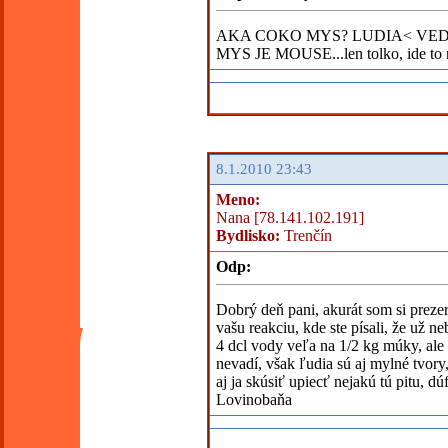
AKA COKO MYS? LUDIA< VED
MYS JE MOUSE...len tolko, ide to na
8.1.2010 23:43
Meno:
Nana [78.141.102.191]
Bydlisko:
Trenčín
Odp:
Dobrý deň pani, akurát som si prezera
vašu reakciu, kde ste písali, že už n
4 dcl vody veľa na 1/2 kg múky, ale t
nevadí, však ľudia sú aj mylné tvory
aj ja skúsiť upiecť nejakú tú pitu, 
Lovinobaňa