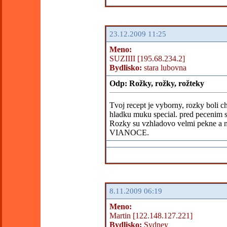
23.12.2009 11:25
Meno:
SUZIIII [195.68.234.2]
Bydlisko:
stara lubovna
Odp: Rožky, rožky, rožteky
Tvoj recept je vyborny, rozky boli c
hladku muku special. pred pecenim s
Rozky su vzhladovo velmi pekne a 
VIANOCE.
8.11.2009 06:19
Meno:
Martin [122.148.127.221]
Bydlisko:
Sydney