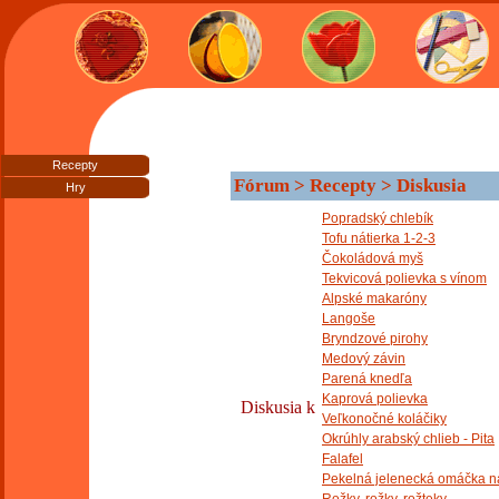
Recepty
Fórum > Recepty > Diskusia
Hry
Popradský chlebík
Tofu nátierka 1-2-3
Čokoládová myš
Tekvicová polievka s vínom
Alpské makaróny
Langoše
Bryndzové pirohy
Medový závin
Parená knedľa
Kaprová polievka
Diskusia k
Veľkonočné koláčiky
Okrúhly arabský chlieb - Pita
Falafel
Pekelná jelenecká omáčka n