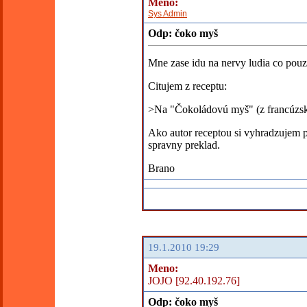
Meno:
Sys Admin
Odp: čoko myš
Mne zase idu na nervy ludia co pouzi
Citujem z receptu:
>Na "Čokoládovú myš" (z francúzsk
Ako autor receptou si vyhradzujem p
spravny preklad.
Brano
19.1.2010 19:29
Meno:
JOJO [92.40.192.76]
Odp: čoko myš