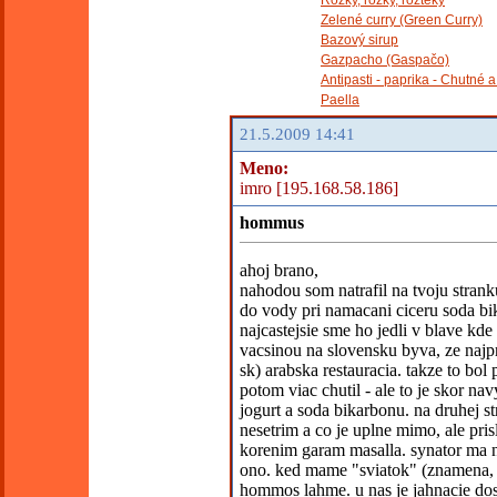
Rožky, rožky, rožteky
Zelené curry (Green Curry)
Bazový sirup
Gazpacho (Gaspačo)
Antipasti - paprika - Chutné 
Paella
21.5.2009 14:41
Meno:
imro [195.168.58.186]
hommus
ahoj brano,
nahodou som natrafil na tvoju stranku
do vody pri namacani ciceru soda bi
najcastejsie sme ho jedli v blave kde 
vacsinou na slovensku byva, ze najprv
sk) arabska restauracia. takze to bo
potom viac chutil - ale to je skor na
jogurt a soda bikarbonu. na druhej st
nesetrim a co je uplne mimo, ale pr
korenim garam masalla. synator ma 
ono. ked mame "sviatok" (znamena, k
hommos lahme. u nas je jahnacie dos