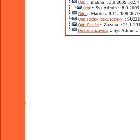
:: matina :: 3.9.2009 10:54
Odp:
:: Sys Admin :: 8.9.2009
Odp:
:: Martin :: 8.11.2009 06:1
Odp:
:: SUZII
Odp: Rožky, rožky, rožteky
:: Zuzana :: 21.1.20
Odp: Falafel
:: Sys Admin ::
Diskusia uzavretá