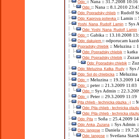
:: Nana :: 31.7.2008 10:16
Odp:
:: Nana :: 8.1.2010 23:4
Odp:
:: Rudolf S
Odp: Popradsky chlieb
:: Lamin ::
Odp: Kaprova polievka
:: Sys 
Yoshi, Nana, Rudolf, Lamin
Odp: Yoshi, Nana, Rudolf, Lamin
:: Gabika :: 13.10.2008 13
Odp:
:: odporucam kazd
Odp: dakujem
:: Meluzina :: 
Popradsky chlebik
:: katka
Odp: Popradsky chlebik
:: Zuzan
Odp: Popradsky chlebik
:: Zuz
Odp: Popradsky chlebik
:: Sys 
Odp: Meluzina, Katka, Rudy
:: Meluzina 
Odp: Sol do chlebicka
:: Meluzina :: 19.3.2009 1
Odp:
:: peter :: 21.3.2009 11:03
Odp:
:: Sys Admin :: 22.3.20
Odp:
:: Peter :: 29.3.2009 11:19
Odp:
:: M
Pita chlieb - technicka otazka :-)
Odp: Pita chlieb - technicka otazka
Odp: Pita chlieb - technicka otazka
:: Soňa :: 25.4.2009 14
Odp: Pita
:: Sys Admin :
Odp: Anka, Zuzana
:: Daniela :: 19.7.
Odp: langose
:: Svetlana Siars
Odp: langose