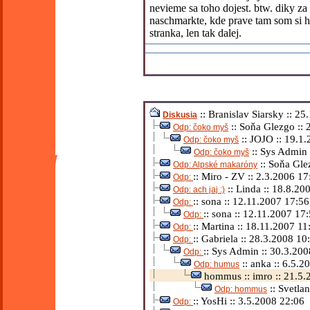
nevieme sa toho dojest. btw. diky za 
naschmarkte, kde prave tam som si h
stranka, len tak dalej.
:: Branislav Siarsky :: 2
Diskusia
:: Soňa Glezgo :: 
Odp: čoko myš
:: JOJO :: 19.1
Odp: čoko myš
:: Sys Admin 
Odp: čoko myš
:: Soňa Gle
Odp: Alpské makaróny
:: Miro - ZV :: 2.3.2006 17
Odp:
:: Linda :: 18.8.20
Odp: ach jaj :)
:: sona :: 12.11.2007 17:56
Odp:
:: sona :: 12.11.2007 17
Odp:
:: Martina :: 18.11.2007 11
Odp:
:: Gabriela :: 28.3.2008 10
Odp:
:: Sys Admin :: 30.3.20
Odp:
:: anka :: 6.5.2
Odp: humus
hommus :: imro :: 21.5.
:: Svetla
Odp: hommus
:: YosHi :: 3.5.2008 22:06
Odp: