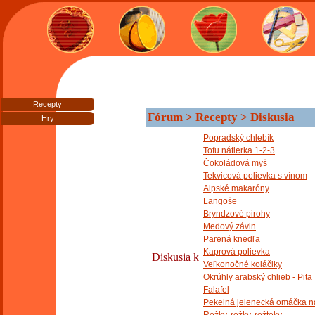
Recepty
Fórum > Recepty > Diskusia
Hry
Popradský chlebík
Tofu nátierka 1-2-3
Čokoládová myš
Tekvicová polievka s vínom
Alpské makaróny
Langoše
Bryndzové pirohy
Medový závin
Parená knedľa
Kaprová polievka
Diskusia k
Veľkonočné koláčiky
Okrúhly arabský chlieb - Pita
Falafel
Pekelná jelenecká omáčka n