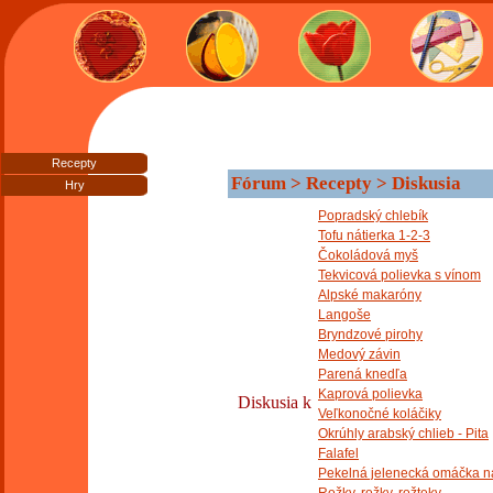
Recepty
Fórum > Recepty > Diskusia
Hry
Popradský chlebík
Tofu nátierka 1-2-3
Čokoládová myš
Tekvicová polievka s vínom
Alpské makaróny
Langoše
Bryndzové pirohy
Medový závin
Parená knedľa
Kaprová polievka
Diskusia k
Veľkonočné koláčiky
Okrúhly arabský chlieb - Pita
Falafel
Pekelná jelenecká omáčka n