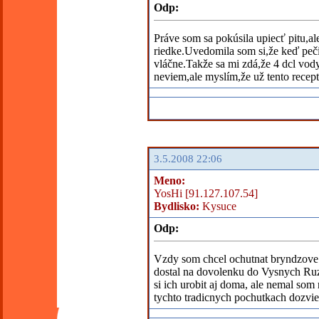
Odp:
Práve som sa pokúsila upiecť pitu,a
riedke.Uvedomila som si,že keď peči
vláčne.Takže sa mi zdá,že 4 dcl vod
neviem,ale myslím,že už tento recep
3.5.2008 22:06
Meno:
YosHi [91.127.107.54]
Bydlisko:
Kysuce
Odp:
Vzdy som chcel ochutnat bryndzove p
dostal na dovolenku do Vysnych Ruz
si ich urobit aj doma, ale nemal som 
tychto tradicnych pochutkach dozvie