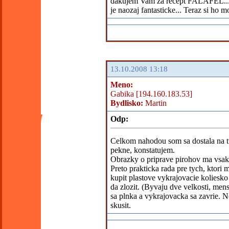
dakujem Vam za recept FALAFEL... V
je naozaj fantasticke... Teraz si h
13.10.2008 13:18
Meno:
Gabika [194.160.183.53]
Bydlisko:
Martin
Odp:
Celkom nahodou som sa dostala na tu
pekne, konstatujem.
Obrazky o priprave pirohov ma vsak pr
Preto prakticka rada pre tych, ktori 
kupit plastove vykrajovacie koliesko
da zlozit. (Byvaju dve velkosti, mens
sa plnka a vykrajovacka sa zavrie. Ne
skusit.