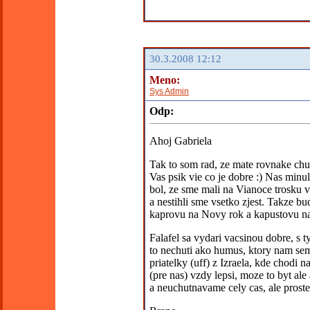
30.3.2008 12:12
Meno:
Sys Admin
Odp:
Ahoj Gabriela
Tak to som rad, ze mate rovnake chu
Vas psik vie co je dobre :) Nas min
bol, ze sme mali na Vianoce trosku v
a nestihli sme vsetko zjest. Takze bu
kaprovu na Novy rok a kapustovu n
Falafel sa vydari vacsinou dobre, s 
to nechuti ako humus, ktory nam se
priatelky (uff) z Izraela, kde chodi n
(pre nas) vzdy lepsi, moze to byt al
a neuchutnavame cely cas, ale proste