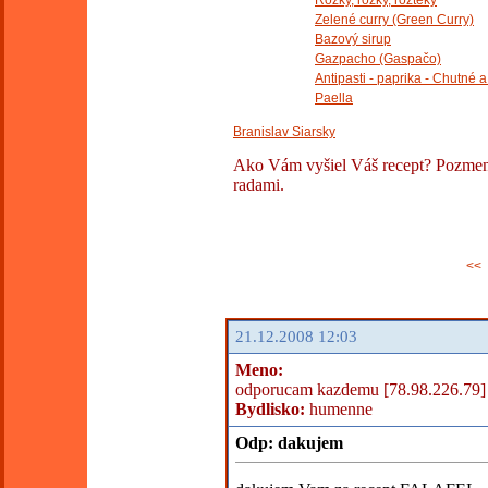
Rožky, rožky, rožteky
Zelené curry (Green Curry)
Bazový sirup
Gazpacho (Gaspačo)
Antipasti - paprika - Chutné 
Paella
Branislav Siarsky
Ako Vám vyšiel Váš recept? Pozmenil
radami.
<<
21.12.2008 12:03
Meno:
odporucam kazdemu [78.98.226.79]
Bydlisko:
humenne
Odp: dakujem