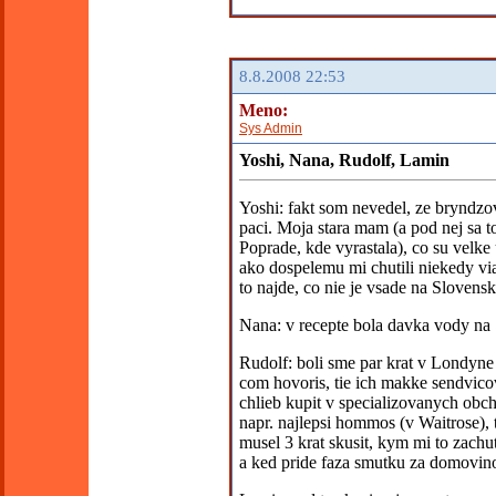
8.8.2008 22:53
Meno:
Sys Admin
Yoshi, Nana, Rudolf, Lamin
Yoshi: fakt som nevedel, ze bryndzov
paci. Moja stara mam (a pod nej sa t
Poprade, kde vyrastala), co su velke
ako dospelemu mi chutili niekedy via
to najde, co nie je vsade na Slovens
Nana: v recepte bola davka vody na 
Rudolf: boli sme par krat v Londyne 
com hovoris, tie ich makke sendvicov
chlieb kupit v specializovanych obch
napr. najlepsi hommos (v Waitrose), t
musel 3 krat skusit, kym mi to zachut
a ked pride faza smutku za domovino