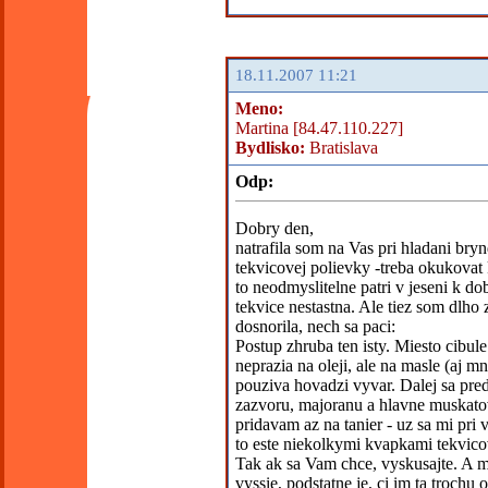
18.11.2007 11:21
Meno:
Martina [84.47.110.227]
Bydlisko:
Bratislava
Odp:
Dobry den,
natrafila som na Vas pri hladani bryn
tekvicovej polievky -treba okukovat 
to neodmyslitelne patri v jeseni k d
tekvice nestastna. Ale tiez som dlho 
dosnorila, nech sa paci:
Postup zhruba ten isty. Miesto cibu
neprazia na oleji, ale na masle (aj mn
pouziva hovadzi vyvar. Dalej sa pre
zazvoru, majoranu a hlavne muskatov
pridavam az na tanier - uz sa mi pri
to este niekolkymi kvapkami tekvicov
Tak ak sa Vam chce, vyskusajte. A mu
vyssie, podstatne je, ci im ta trochu 