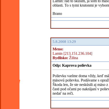
Lamin: rad to skusim, ja som to maso
oblasti. To s tymi krutonmi je vyborn
Brano
5.8.2008 13:29
Meno:
Lamin [213.151.236.104]
Bydlisko:
Žilina
Odp: Kaprova polievka
Polievku varíme doma vždy, keď mám
mäsovú polievku. Podávame s opraž
Škoda len, že ste neskúsili aj mäso 
časti pod očami po nakrájaní v polie
nedať na reči.