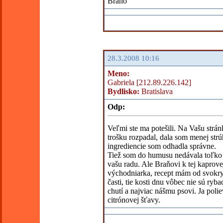
Brano
28.3.2008 10:16
Meno:
Gabriela [212.89.226.142]
Bydlisko:
Bratislava
Odp:
Veľmi ste ma potešili. Na Vašu strán
trošku rozpadal, dala som menej strú
ingrediencie som odhadla správne.
Tiež som do humusu nedávala toľko 
vašu radu. Ale Braňovi k tej kaprove
východniarka, recept mám od svokry.
časti, tie kosti dnu vôbec nie sú ry
chutí a najviac nášmu psovi. Ja polie
citrónovej šťavy.