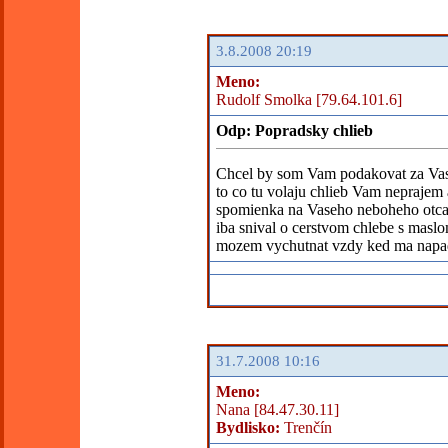
3.8.2008 20:19
Meno:
Rudolf Smolka [79.64.101.6]
Odp: Popradsky chlieb
Chcel by som Vam podakovat za Vas 
to co tu volaju chlieb Vam neprajem
spomienka na Vaseho neboheho otca, 
iba snival o cerstvom chlebe s masl
mozem vychutnat vzdy ked ma napa
31.7.2008 10:16
Meno:
Nana [84.47.30.11]
Bydlisko:
Trenčín