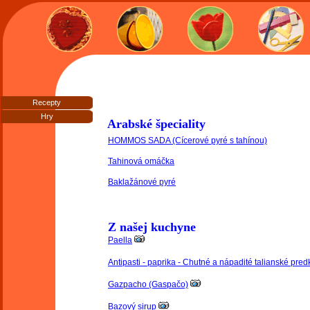
Recepty
Hry
Arabské špeciality
HOMMOS SADA (Cícerové pyré s tahínou)
Tahinová omáčka
Baklažánové pyré
Z našej kuchyne
Paella
Antipasti - paprika - Chutné a nápadité talianské pre
Gazpacho (Gaspačo)
Bazový sirup