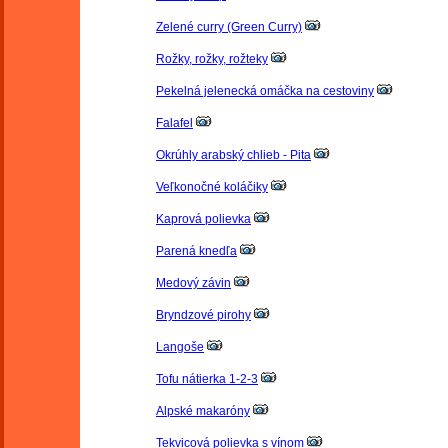
Zelené curry (Green Curry)
Rožky, rožky, rožteky
Pekelná jelenecká omáčka na cestoviny
Falafel
Okrúhly arabský chlieb - Pita
Veľkonočné koláčiky
Kaprová polievka
Parená knedľa
Medový závin
Bryndzové pirohy
Langoše
Tofu nátierka 1-2-3
Alpské makaróny
Tekvicová polievka s vínom